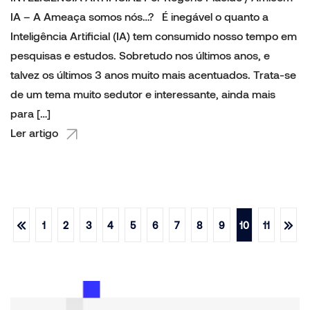
IA – A Ameaça somos nós…? É inegável o quanto a
Inteligência Artificial (IA) tem consumido nosso tempo em
pesquisas e estudos. Sobretudo nos últimos anos, e
talvez os últimos 3 anos muito mais acentuados. Trata-se
de um tema muito sedutor e interessante, ainda mais
para […]
Ler artigo
1
2
3
4
5
6
7
8
9
10
11